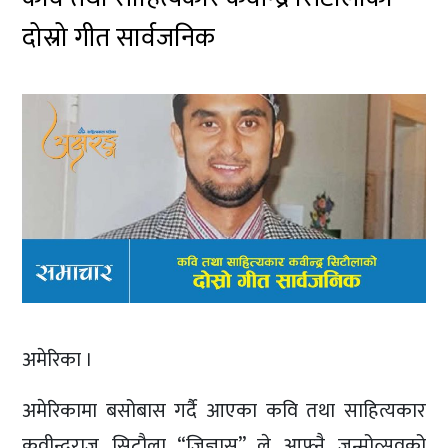
दोस्रो गीत सार्वजनिक
अमेरिका ।
अमेरिकामा बसोबास गर्दै आएका कवि तथा साहित्यकार
कवीन्द्रराज सिटौला “जिज्ञासु” ले आफ्नै जन्मोत्सवको