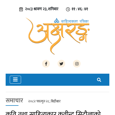
२०८३ श्रावण २३, शनिबार
११ : ४६ : ४२
समाचार
२०८२ फाल्गुन २८, बिहीबार
कवि तथा साहित्यकार कवीन्द्र सिटौलाको