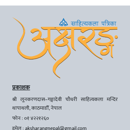
प्रकाशक
श्री लूनकरणदास–गङ्गादेवी चौधरी साहित्यकला मन्दिर
थापाथली, काठमाडौँ, नेपाल
फोन : ०१ ४२२१२६०
इमेल :
aksharangnepal@gmail.com