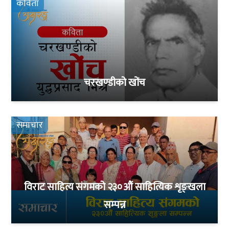
कविता
चरखण्डीको खोंच
समाचार
विराट साहित्य संगमको २३०औं साहित्यिक शृङ्खला
सम्पन्न