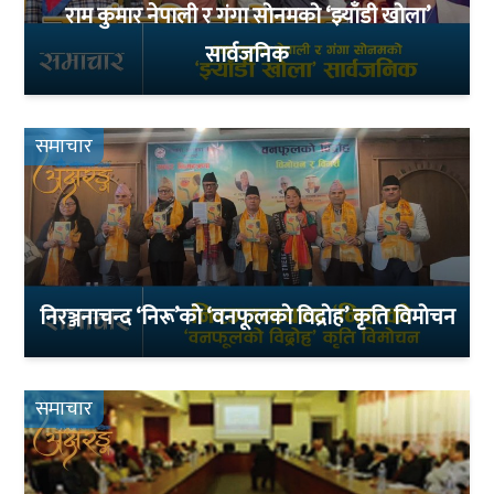
राम कुमार नेपाली र गंगा सोनमको ‘झ्याँडी खोला’
सार्वजनिक
समाचार
निरञ्जनाचन्द ‘निरू’को ‘वनफूलको विद्रोह’ कृति विमोचन
समाचार