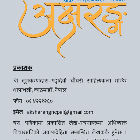
प्रकाशक
श्री लूनकरणदास–गङ्गादेवी चौधरी साहित्यकला मन्दिर
थापाथली, काठमाडौँ, नेपाल
फोन : ०१ ४२२१२६०
इमेल :
aksharangnepal@gmail.com
यस पत्रिकामा प्रकाशित लेख–रचनाहरूमा अभिव्यक्त
विचारप्रतिको जवाफदेहिता सम्बन्धित लेखककै हुनेछ ।