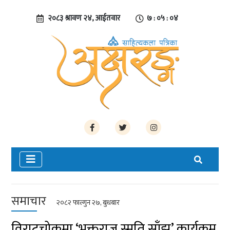
२०८३ श्रावण २४, आईतवार
७ : ०५ : ०५
समाचार
२०८२ फाल्गुन २७, बुधबार
विराटचोकमा ‘भक्तराज स्मृति साँझ’ कार्यक्रम