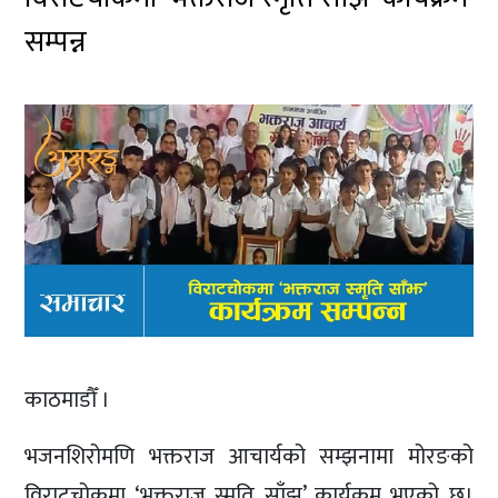
सम्पन्न
काठमाडौँ ।
भजनशिरोमणि भक्तराज आचार्यको सम्झनामा मोरङको
विराटचोकमा ‘भक्तराज स्मृति साँझ’ कार्यक्रम भएको छ।