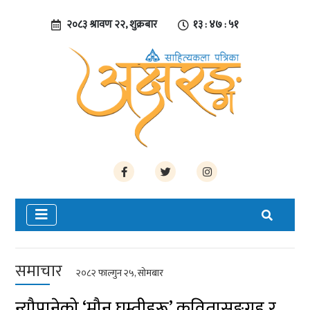
२०८३ श्रावण २२, शुक्रबार
१३ : ४७ : ५२
समाचार
२०८२ फाल्गुन २५, सोमबार
न्यौपानेको ‘मौन घुम्तीहरू’ कवितासङ्ग्रह र