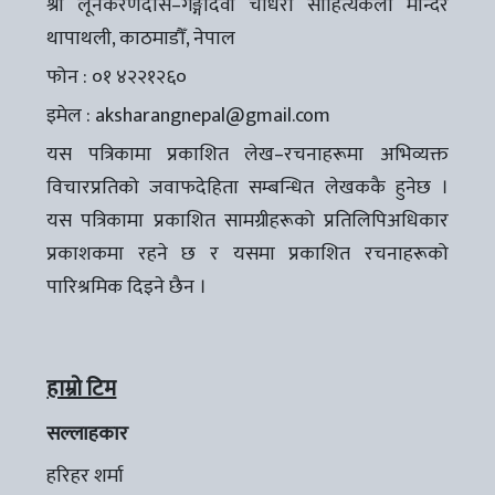
श्री लूनकरणदास–गङ्गादेवी चौधरी साहित्यकला मन्दिर
थापाथली, काठमाडौँ, नेपाल
फोन : ०१ ४२२१२६०
इमेल :
aksharangnepal@gmail.com
यस पत्रिकामा प्रकाशित लेख–रचनाहरूमा अभिव्यक्त
विचारप्रतिको जवाफदेहिता सम्बन्धित लेखककै हुनेछ ।
यस पत्रिकामा प्रकाशित सामग्रीहरूको प्रतिलिपिअधिकार
प्रकाशकमा रहने छ र यसमा प्रकाशित रचनाहरूको
पारिश्रमिक दिइने छैन ।
हाम्रो टिम
सल्लाहकार
हरिहर शर्मा