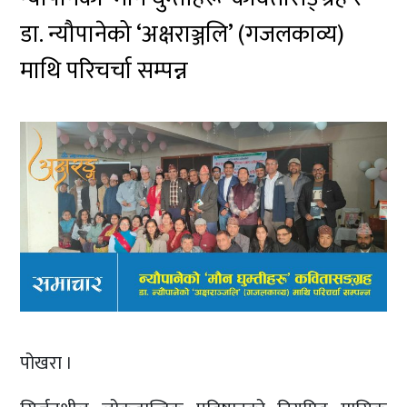
डा. न्यौपानेको ‘अक्षराञ्जलि’ (गजलकाव्य)
माथि परिचर्चा सम्पन्न
पोखरा ।