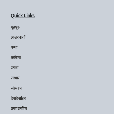
Quick Links
गृहपृष्ठ
अन्तरवार्ता
कथा
कविता
स्तम्भ
साभार
संस्मरण
देशदेशांतर
प्रकाशकीय