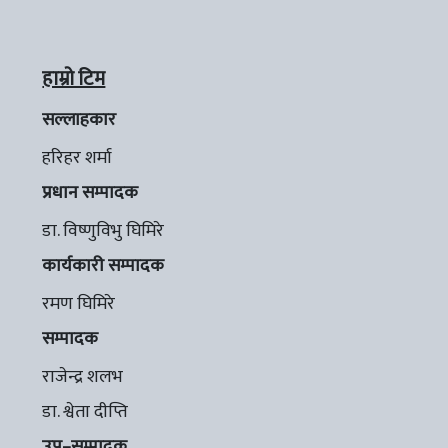
हाम्रो टिम
सल्लाहकार
हरिहर शर्मा
प्रधान सम्पादक
डा. विष्णुविभु घिमिरे
कार्यकारी सम्पादक
रमण घिमिरे
सम्पादक
राजेन्द्र शलभ
डा. श्वेता दीप्ति
उप–सम्पादक