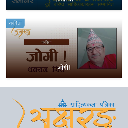
कविता
जोगी !