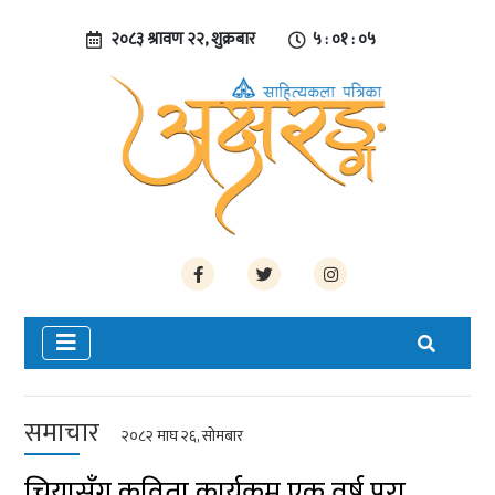
२०८३ श्रावण २२, शुक्रबार
५ : ०१ : ०५
समाचार
२०८२ माघ २६, सोमबार
चियासँग कविता कार्यक्रम एक वर्ष पूरा