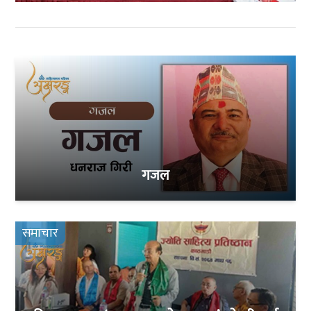
गजल
समाचार