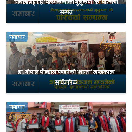
नियात्रासङ्ग्रह ‘मत्स्यकन्याको मुलुकमा’ को परिचर्चा
सम्पन्न
समाचार
डा. गोपाल पौड्याल मण्डनेको ‘शान्ता’ खण्डकाव्य
सार्वजनिक
समाचार