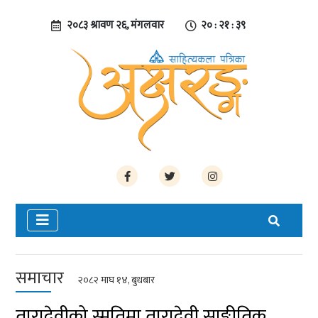
२०८३ श्रावण २६, मंगलवार
२० : २१ : ४०
समाचार
२०८२ माघ १४, बुधबार
तारादेवीको स्मृतिमा तारादेवी साङ्गीतिक