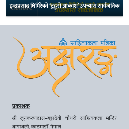
इन्द्रप्रसाद घिमिरेको ‘टुहुरो आकाश’ उपन्यास सार्वजनिक
प्रकाशक
श्री लूनकरणदास–गङ्गादेवी चौधरी साहित्यकला मन्दिर
थापाथली, काठमाडौँ, नेपाल