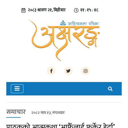
२०८३ श्रावण २१, बिहीबार
११ : १५ : ४८
समाचार
२०८२ माघ १३, मंगलवार
पाठकको आत्मकथा ‘आफैँलाई फर्केर हेर्दा’