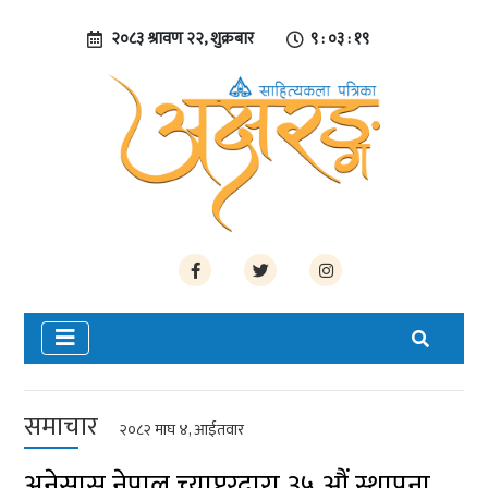
२०८३ श्रावण २२, शुक्रबार
९ : ०३ : २०
समाचार
२०८२ माघ ४, आईतवार
अनेसास नेपाल च्याप्टरद्वारा ३५ औं स्थापना