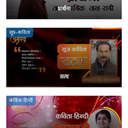
प्रार्थना
सूत्र–कविता
सत्य
कविता-हिन्दी