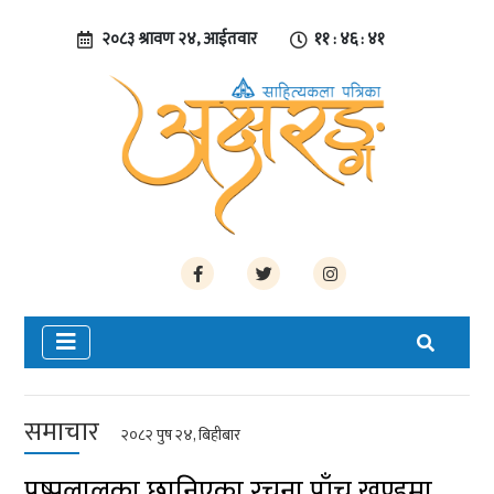
२०८३ श्रावण २४, आईतवार
११ : ४६ : ४१
समाचार
२०८२ पुष २४, बिहीबार
पुष्पलालका छानिएका रचना पाँच खण्डमा