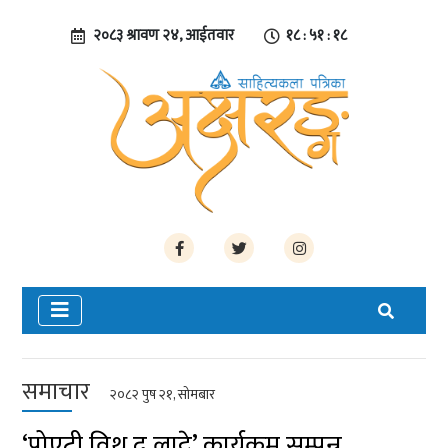
२०८३ श्रावण २४, आईतवार
१८ : ५१ : १९
समाचार
२०८२ पुष २१, सोमबार
‘पोएट्री विथ द लाट्टे’ कार्यक्रम सम्पन्न