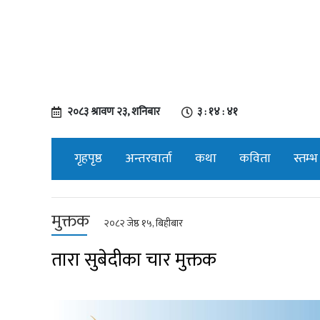
२०८३ श्रावण २३, शनिबार
३ : १४ : ४२
गृहपृष्ठ
अन्तरवार्ता
कथा
कविता
स्तम्भ
मुक्तक
२०८२ जेष्ठ १५, बिहीबार
तारा सुबेदीका चार मुक्तक