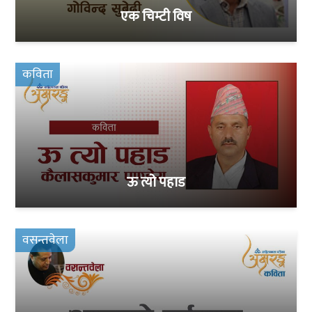
एक चिम्टी विष
कविता
ऊ त्यो पहाड
वसन्तवेला