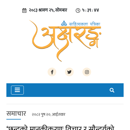
२०८३ श्रावण २५, सोमबार
५ : ३९ : ४५
समाचार
२०८२ पुष २०, आईतवार
‘छन्दको मानकीकरणः विचार र सौन्दर्यको