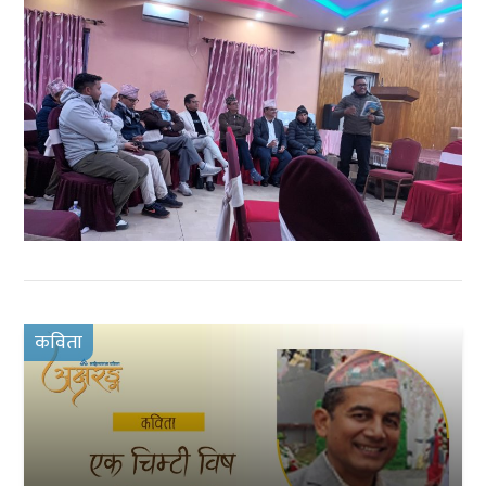
कविता