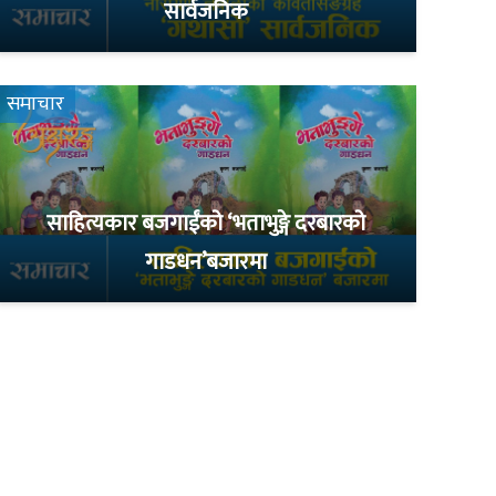
सार्वजनिक
समाचार
साहित्यकार बजगाईंको ‘भताभुङ्गे दरबारको
गाडधन’बजारमा