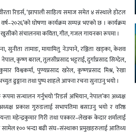
वीरता रिडर्स, ‘झापाली साहित्य समाज समेत ४ संस्थाले होटल
ि वर्ष–२०२६’को घोषणा कार्यक्रम सम्पन्न भएको छ । कार्यक्रम
्रा खुसीको संचालनमा कविता, गीत, गजल गायनका रूपमा ।
्गाना, सुनीता तामाङ, मायामितु नेउपाने, रञ्जिता खड्का, केशव
ेपाल, कृष्ण बराल, तुलसीप्रसाद भट्टराई, दुर्गाप्रसाद सिग्देल,
ार विश्वकर्मा, पुण्यप्रसाद खरेल, कृष्णप्रसाद मिश्र, रेखा
 अच्युत ढुङ्गाना तथा पुष्प शाहले आफ्ना रचना सुनाउनु भयो ।
पमा सन्चालन गर्नुभयो ‘रिडर्स अभियान, नेपाल’का अध्यक्ष
्यक्ष प्रकाश गुरुङलाई सभापतिमा बसाउनु भयो र वरिष्ठ
ा महेन्द्रकुमार गिरी तथा पत्रकार–लेखक केदार शर्मालाई
सामेल १०० भन्दा बढी संघ–संस्थाका प्रमुखहरुलाई आतिथ्य