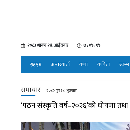
२०८३ श्रावण २४, आईतवार
७ : ०५ : १६
गृहपृष्ठ
अन्तरवार्ता
कथा
कविता
स्तम्भ
समाचार
२०८२ पुष १८, शुक्रबार
‘पठन संस्कृति वर्ष–२०२६’को घोषणा तथा ‘