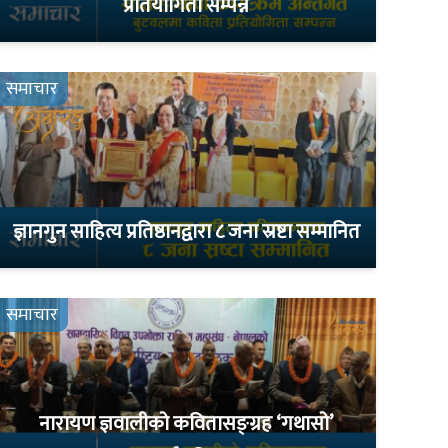
प्रतियोगिता सम्पन्न
समाचार
ज्ञानगुन साहित्य प्रतिष्ठानद्वारा ८ जना स्रष्टा सम्मानित
समाचार
नारायण ज्ञवालीको कवितासङ्ग्रह ‘गथासो’