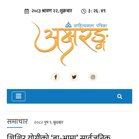
२०८३ श्रावण २२, शुक्रबार
३ : २६ : ५०
समाचार
२०८२ पुष ९, बुधबार
शिशिर योगीको ‘बा-आमा’ सार्वजनिक