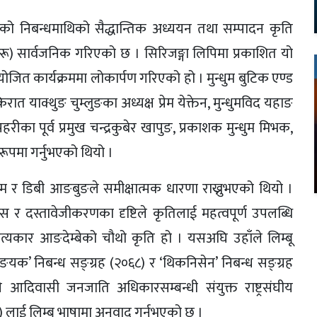
बेको निबन्धमाथिको सैद्धान्तिक अध्ययन तथा सम्पादन कृति
न्धहरू) सार्वजनिक गरिएको छ । सिरिजङ्गा लिपिमा प्रकाशित यो
ित कार्यक्रममा लोकार्पण गरिएको हो । मुन्धुम बुटिक एण्ड
ात याक्थुङ चुम्लुङका अध्यक्ष प्रेम येक्तेन, मुन्धुमविद यहाङ
ीका पूर्व प्रमुख चन्द्रकुबेर खापुङ, प्रकाशक मुन्धुम मिभक,
रूपमा गर्नुभएको थियो ।
खजुम र डिबी आङबुङले समीक्षात्मक धारणा राख्नुभएको थियो ।
स र दस्तावेजीकरणका दृष्टिले कृतिलाई महत्वपूर्ण उपलब्धि
ित्यकार आङदेम्बेको चौथो कृति हो । यसअघि उहाँले लिम्बू
ङयक’ निबन्ध सङ्ग्रह (२०६८) र ‘थिकनिसेन’ निबन्ध सङ्ग्रह
आदिवासी जनजाति अधिकारसम्बन्धी संयुक्त राष्ट्रसंघीय
ाई लिम्बू भाषामा अनुवाद गर्नुभएको छ ।