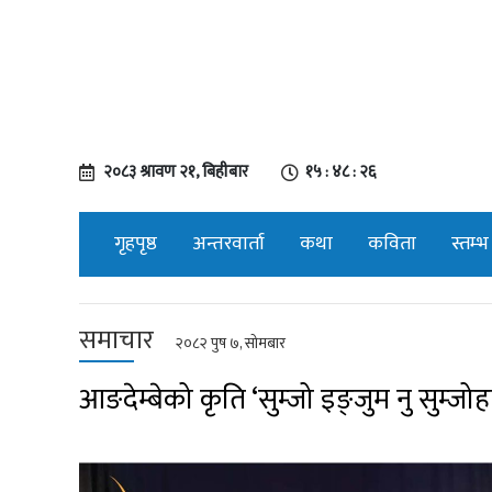
२०८३ श्रावण २१, बिहीबार
१५ : ४८ : २७
गृहपृष्ठ
अन्तरवार्ता
कथा
कविता
स्तम्भ
समाचार
२०८२ पुष ७, सोमबार
आङदेम्बेको कृति ‘सुम्जो इङ्जुम नु सुम्जो