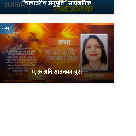
“यायावरीय अनुभूति“ सार्वजनिक
कथा
म, ऊ अनि साउनका चुरा