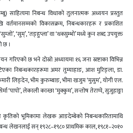
िम्बू) साहित्यमा निबन्ध विधाको तुलनात्मक अध्ययन प्रस्तुत
ि वर्तमानसम्मको विकासक्रम, निबन्धकारहरू र प्रकाशित
’, ‘सुम्’, ‘तङ्हुप्ला’ वा ‘थक्सुम्भो’ मध्ये कुन शब्द उपयुक्त
को छ ।
यन गरिएको छ भने दोस्रो अध्यायमा १६ जना स्रष्टाका विभिन्न
एका निबन्धकारहरूमा अमर तुम्याहाङ, आश मुरिङ्ला, डा.
र्णकुमारी लिङ्देन, भीम कुरुम्बाङ, भीमा खजुम ‘मुसुम’, योगी एल.
‘पापो’, लेकाली कान्छा ‘मुक्कुम’, सन्तोष तेराप्पे, सुजुहाङ्मा
इँलाले कृतिको भूमिकामा लेखक आङदेम्बेको निबन्धकारितामाथि
ो निबन्ध लेखनलाई सन् १९२८–१९८० प्राथमिक काल, १९८१–२०१०