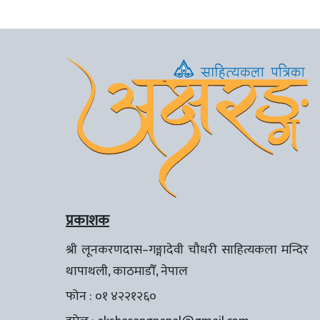
प्रकाशक
श्री लूनकरणदास–गङ्गादेवी चौधरी साहित्यकला मन्दिर
थापाथली, काठमाडौँ, नेपाल
फोन : ०१ ४२२१२६०