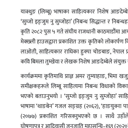
याक्थुङ (लिम्बू) भाषाका साहित्यकार निशेष आङदेम्
‘सुम्जो इङ्जुम नु सुम्जोहा’ (निबन्ध सिद्धान्त र निब
कृति २०८२ पुस ५ गते संघीय राजधानी काठमाडौंमा आयोज
मेक्ख्ली हाउसद्वारा प्रकाशित उक्त कृतिको लोकार्पण किर
लाओती, साहित्यकार राधिका हुक्पा चोङबाङ, नेपाल प्रहर
कवि बिमला तुम्खेवा र लेखक निशेष आङदेम्बेले संयुक्त 
कार्यक्रममा कृतिमाथि प्राज्ञ अमर तुम्याहाङ, भिमा 
समीक्षकहरूले लिम्बू साहित्यमा निबन्ध विधाको विका
भएको बताउनुभयो । ‘सुम्जो इङ्जुम नु सुम्जोहा’ साह
भाषामा ‘थाङबेन’ गजल सङ्ग्रह (२०६२), ‘हाङयुक्ना पा
(२०७७) प्रकाशित गरिसक्नुभएको छ । साथै उहाँले 
घोषणापत्र र आदिवासी जनजाति महासन्धि–१६९ (२०२०) ल