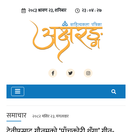
२०८३ श्रावण २३, शनिबार
२३ : ०४ : २८
समाचार
२०८२ मंसिर २३, मंगलवार
देवीप्रसाद गौतमको ‘पाँचकोरी थुँगा’ गीत-