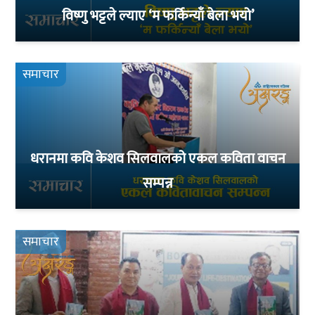
विष्णु भट्टले ल्याए ‘म फर्किन्याँ बेला भयो’
समाचार
धरानमा कवि केशव सिलवालको एकल कविता वाचन
सम्पन्न
समाचार