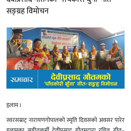
सङ्ग्रह विमोचन
इलाम ।
स्वरसम्राट् नारायणगोपालको स्मृति दिवसको अवसर पारेर
इलामका सङ्गीतकर्मी देवीप्रसाद गौतमद्वारा रचित गीत–