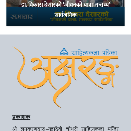
डा. विकास देसारको ‘जीवनको यात्राः गन्तव्य’
सार्वजनिक
प्रकाशक
श्री लूनकरणदास–गङ्गादेवी चौधरी साहित्यकला मन्दिर