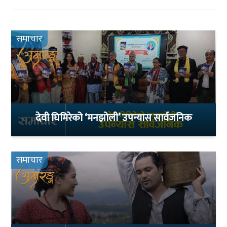
समाचार
देवी घिमिरेको ‘मनझोली’ उपन्यास सार्वजनिक
समाचार