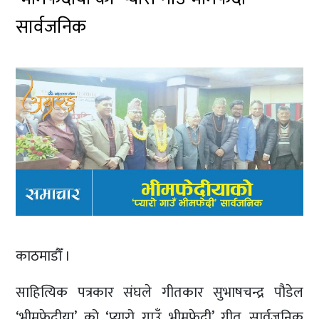
सार्वजनिक
काठमाडौँ ।
साहित्यिक पत्रकार संघले गीतकार सुभाषचन्द्र पौडेल
‘भीमफेदीया’ को ‘प्यारो गाउँ भीमफेदी’ गीत सार्वजनिक