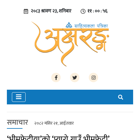
२०८३ श्रावण २३, शनिबार
११ : ०० : ५७
समाचार
२०८२ मंसिर २१, आईतवार
‘भीमफेदीया’को ‘प्यारो गाउँ भीमफेदी’