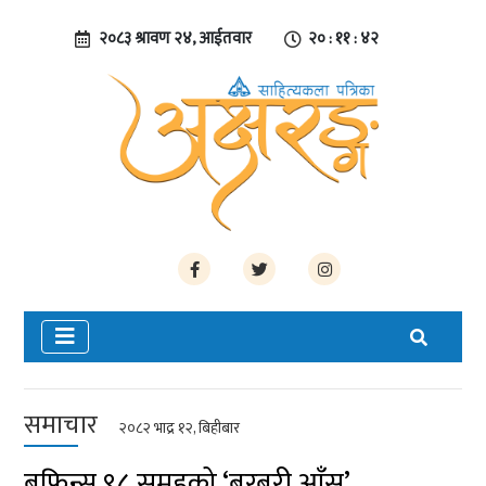
२०८३ श्रावण २४, आईतवार
२० : ११ : ४२
समाचार
२०८२ भाद्र १२, बिहीबार
बफिन्स ९८ समूहको ‘बरबरी आँसु’