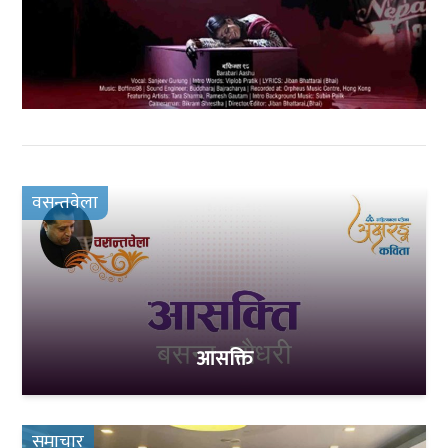
वसन्तवेला
आसक्ति
समाचार