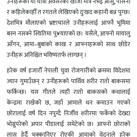
उनीहरूको यो यात्रा अवसरको खोजी मात्र नभई आँसु, पसिना
र कहिलेकाहीँ त रगतले लेखिएको दुःखद कहानी बन्न पुग्छ।
देशभित्र मौलाएको भ्रष्टाचारले उनीहरूलाई आफ्नै भूमिमा
बस्न नसक्ने स्थितिमा पु¥याएको छ। यसैले, आफ्नो मायालु
आँगन, आमा–बुबाको काख र आफ्नाहरूको साथ छोडेर
उनीहरू अनिश्चित भविष्यतर्फ लाग्छन् ।
हरेक वर्ष हजारौँ नेपाली युवा रोजगारीको क्रममा विदेशमा
ज्यान गुमाउँछन् र उनीहरूको पार्थिव शरीर रातो बाकसमा
फर्किन्छ। यस गीतले त्यही रातो बाकसको कथालाई
केन्द्रमा राखेको छ, जहाँ आमाले धन कमाउन गएको
छोरालाई वर्ष दिन नपुग्दै निर्जीव शरीरमा फर्केको देख्दा
भोग्नुपरेको अपार पीडालाई समेटेको छ। आफ्नो छोराको
लास हेर्दै भक्कानिएर रोएकी आमाको वेदनाले हरेक