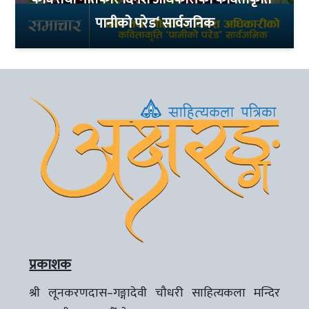
पानीको परेड‘ सार्वजनिक
प्रकाशक
श्री लूनकरणदास–गङ्गादेवी चौधरी साहित्यकला मन्दिर