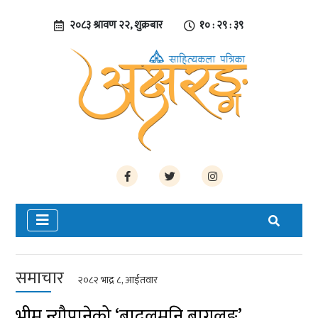
२०८३ श्रावण २२, शुक्रबार
१० : २९ : ४०
समाचार
२०८२ भाद्र ८, आईतवार
भीम न्यौपानेको ‘बादलमुनि बागलुङ’