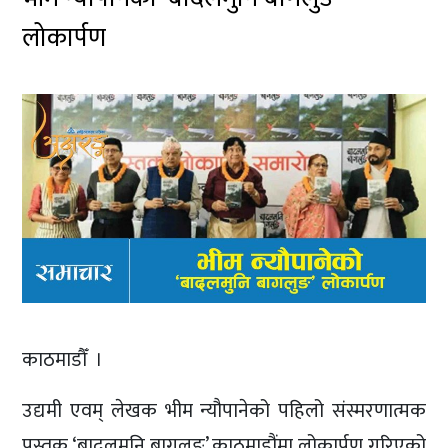
लोकार्पण
काठमाडौँ ।
उद्यमी एवम् लेखक भीम न्यौपानेको पहिलो संस्मरणात्मक
पुस्तक ‘बादलमुनि बागलुङ’ काठमाडौंमा लोकार्पण गरिएको