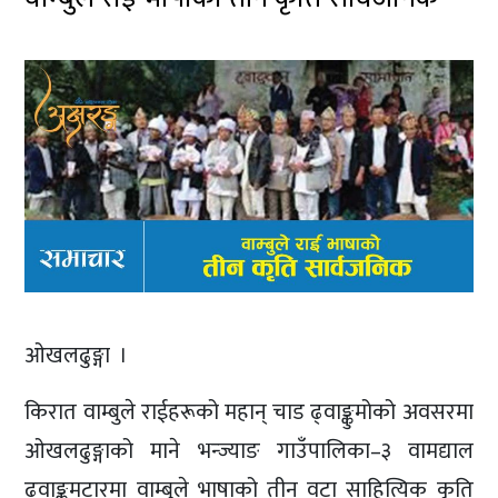
ओखलढुङ्गा ।
किरात वाम्बुले राईहरूको महान् चाड ढ्वाङ्कुमोको अवसरमा
ओखलढुङ्गाको माने भन्ज्याङ गाउँपालिका–३ वामद्याल
ढ्वाङ्कुमटारमा वाम्बुले भाषाको तीन वटा साहित्यिक कृति