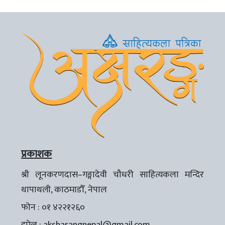
प्रकाशक
श्री लूनकरणदास–गङ्गादेवी चौधरी साहित्यकला मन्दिर
थापाथली, काठमाडौँ, नेपाल
फोन : ०१ ४२२१२६०
इमेल :
aksharangnepal@gmail.com