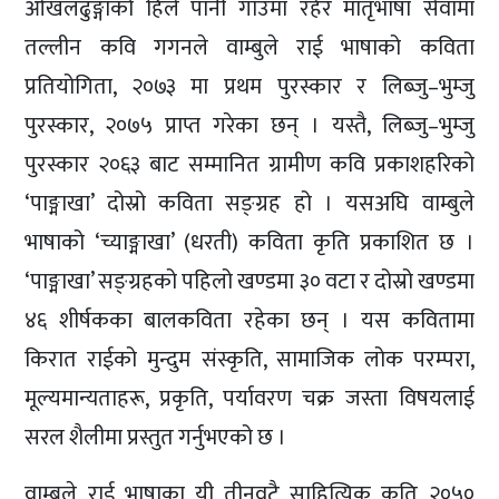
ओखलढुङ्गाको हिले पानी गाउँमा रहेर मातृभाषा सेवामा
तल्लीन कवि गगनले वाम्बुले राई भाषाको कविता
प्रतियोगिता, २०७३ मा प्रथम पुरस्कार र लिब्जु–भुम्जु
पुरस्कार, २०७५ प्राप्त गरेका छन् । यस्तै, लिब्जु–भुम्जु
पुरस्कार २०६३ बाट सम्मानित ग्रामीण कवि प्रकाशहरिको
‘पाङ्माखा’ दोस्रो कविता सङ्ग्रह हो । यसअघि वाम्बुले
भाषाको ‘च्याङ्माखा’ (धरती) कविता कृति प्रकाशित छ ।
‘पाङ्माखा’ सङ्ग्रहको पहिलो खण्डमा ३० वटा र दोस्रो खण्डमा
४६ शीर्षकका बालकविता रहेका छन् । यस कवितामा
किरात राईको मुन्दुम संस्कृति, सामाजिक लोक परम्परा,
मूल्यमान्यताहरू, प्रकृति, पर्यावरण चक्र जस्ता विषयलाई
सरल शैलीमा प्रस्तुत गर्नुभएको छ ।
वाम्बुले राई भाषाका यी तीनवटै साहित्यिक कृति २०५०