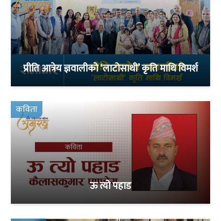
प्रीति आत्रेय ज्ञवालीको ‘लाटोसाथी’ कृति माथि विमर्श
कविता
ऊ त्यो पहाड