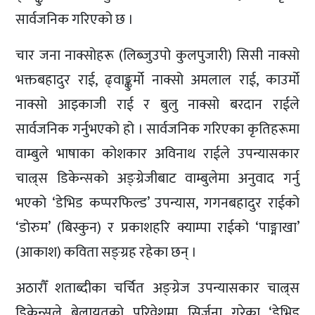
सार्वजनिक गरिएको छ ।
चार जना नाक्सोहरू (लिब्जुउपो कुलपुजारी) सिसी नाक्सो
भक्तबहादुर राई, ढ्वाङ्कुर्मो नाक्सो अमलाल राई, काउर्मो
नाक्सो आइकाजी राई र बुलु नाक्सो बरदान राईले
सार्वजनिक गर्नुभएको हो । सार्वजनिक गरिएका कृतिहरूमा
वाम्बुले भाषाका कोशकार अविनाथ राईले उपन्यासकार
चाल्र्स डिकेन्सको अङ्ग्रेजीबाट वाम्बुलेमा अनुवाद गर्नु
भएको ‘डेभिड कप्परफिल्ड’ उपन्यास, गगनबहादुर राईको
‘डोरुम’ (बिस्कुन) र प्रकाशहरि क्याम्पा राईको ‘पाङ्माखा’
(आकाश) कविता सङ्ग्रह रहेका छन् ।
अठारौँ शताब्दीका चर्चित अङ्ग्रेज उपन्यासकार चाल्र्स
डिकेन्सले बेलायतको परिवेशमा सिर्जना गरेका ‘डेभिड