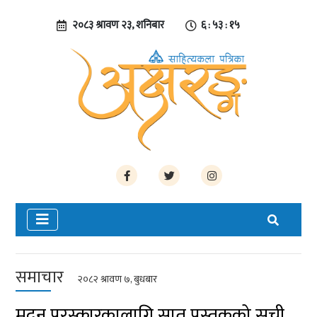
२०८३ श्रावण २३, शनिबार
६ : ५३ : १६
समाचार
२०८२ श्रावण ७, बुधबार
मदन पुरस्कारकालागि सात पुस्तकको सूची