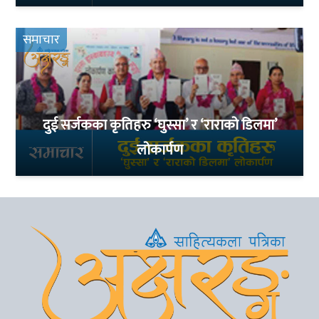
समाचार
दुई सर्जकका कृतिहरु ‘घुस्सा’ र ‘राराको डिलमा’
लोकार्पण