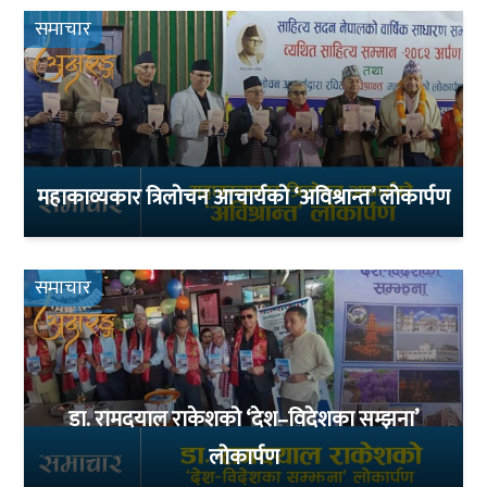
समाचार
महाकाव्यकार त्रिलोचन आचार्यको ‘अविश्रान्त’ लोकार्पण
समाचार
डा. रामदयाल राकेशको ‘देश–विदेशका सम्झना’
लोकार्पण