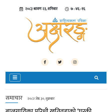
२०८३ श्रावण २३, शनिबार
७ : ४६ : १७
समाचार
२०८२ जेष्ठ ३०, शुक्रबार
बालगायिका परिधी खतिवडाको ‘घरकी