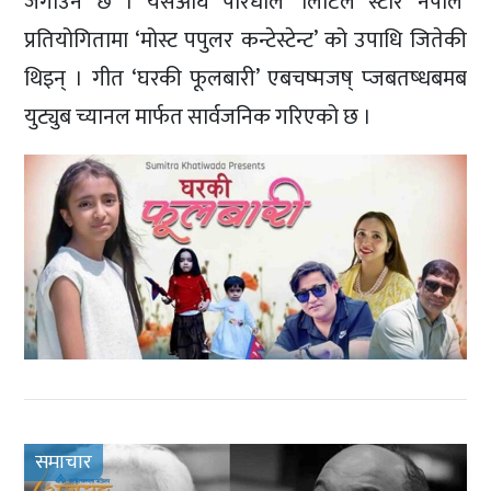
जगाउने छ । यसअघि परिधीले ‘लिटिल स्टार नेपाल’
प्रतियोगितामा ‘मोस्ट पपुलर कन्टेस्टेन्ट’ को उपाधि जितेकी
थिइन् । गीत ‘घरकी फूलबारी’ एबचष्मजष् प्जबतष्धबमब
युट्युब च्यानल मार्फत सार्वजनिक गरिएको छ ।
समाचार