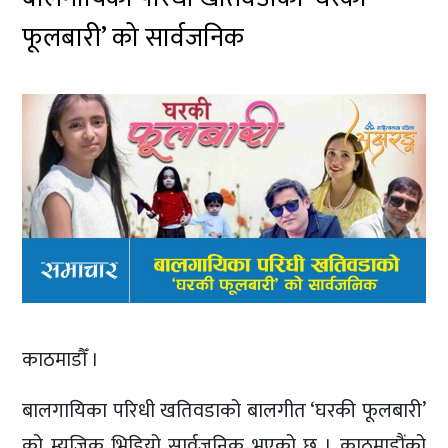
फूलबारी’ को सार्वजनिक
काठमाडौँ ।
बालगायिका परिधी खतिवडाको बालगीत ‘घरकी फूलबारी’
को म्युजिक भिडियो सार्वजनिक भएको छ । काठमाडौंको