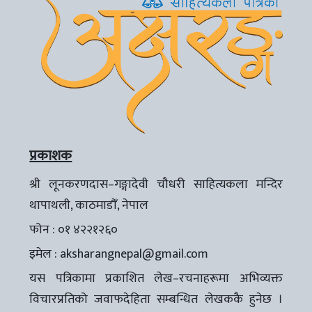
प्रकाशक
श्री लूनकरणदास–गङ्गादेवी चौधरी साहित्यकला मन्दिर
थापाथली, काठमाडौँ, नेपाल
फोन : ०१ ४२२१२६०
इमेल :
aksharangnepal@gmail.com
यस पत्रिकामा प्रकाशित लेख–रचनाहरूमा अभिव्यक्त
विचारप्रतिको जवाफदेहिता सम्बन्धित लेखककै हुनेछ ।