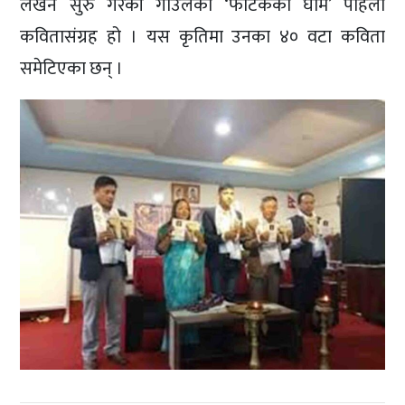
लेखन सुरु गरेकी गाउँलेको ‘फाटकका घाम’ पहिलो
कवितासंग्रह हो । यस कृतिमा उनका ४० वटा कविता
समेटिएका छन् ।