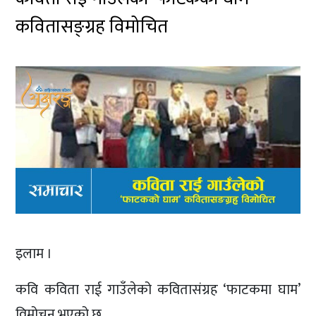
कवितासङ्ग्रह विमोचित
इलाम ।
कवि कविता राई गाउँलेको कवितासंग्रह ‘फाटकमा घाम’
विमोचन भएको छ