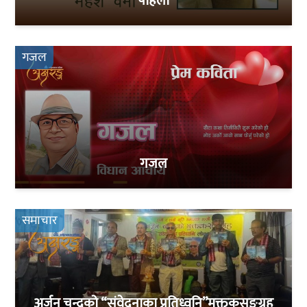
पहिलो
गजल
गजल
समाचार
अर्जुन चन्द्रको “संवेदनाका प्रतिध्वनि”मुक्तकसङ्ग्रह