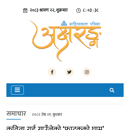
२०८३ श्रावण २२, शुक्रबार
८ : ०३ : ३८
समाचार
२०८२ जेष्ठ २१, बुधबार
कविता राई गाउँलेको ‘फाटकको घाम’