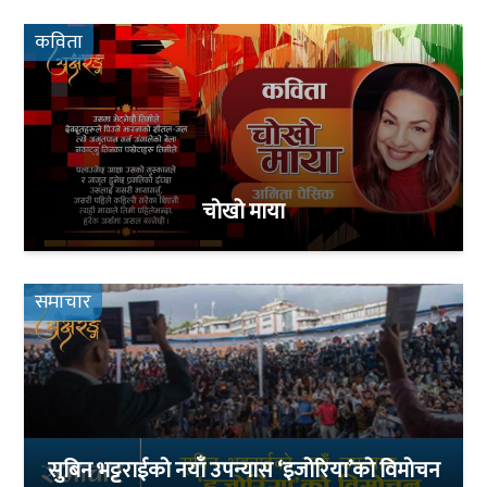
कविता
चोखो माया
समाचार
सुबिन भट्टराईको नयाँ उपन्यास ‘इजोरिया’को विमोचन