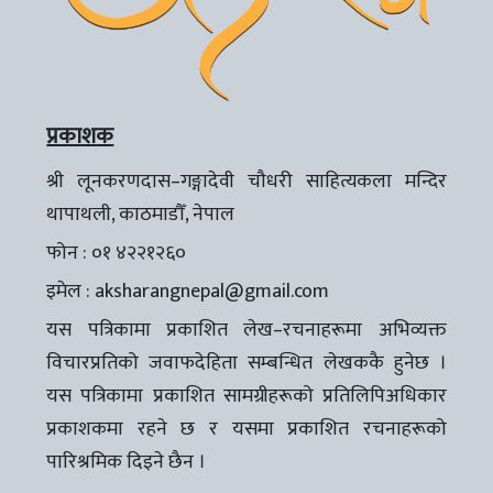
प्रकाशक
श्री लूनकरणदास–गङ्गादेवी चौधरी साहित्यकला मन्दिर
थापाथली, काठमाडौँ, नेपाल
फोन : ०१ ४२२१२६०
इमेल :
aksharangnepal@gmail.com
यस पत्रिकामा प्रकाशित लेख–रचनाहरूमा अभिव्यक्त
विचारप्रतिको जवाफदेहिता सम्बन्धित लेखककै हुनेछ ।
यस पत्रिकामा प्रकाशित सामग्रीहरूको प्रतिलिपिअधिकार
प्रकाशकमा रहने छ र यसमा प्रकाशित रचनाहरूको
पारिश्रमिक दिइने छैन ।