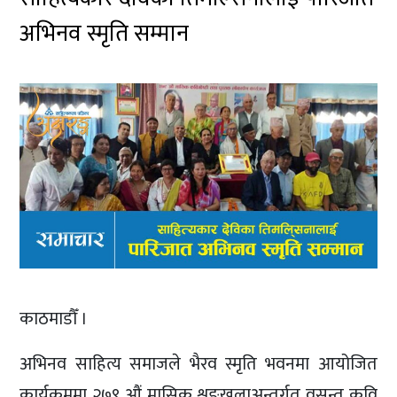
अभिनव स्मृति सम्मान
काठमाडौँ ।
अभिनव साहित्य समाजले भैरव स्मृति भवनमा आयोजित
कार्यक्रममा २७९ औं मासिक शृङ्खलाअन्तर्गत वसन्त कवि