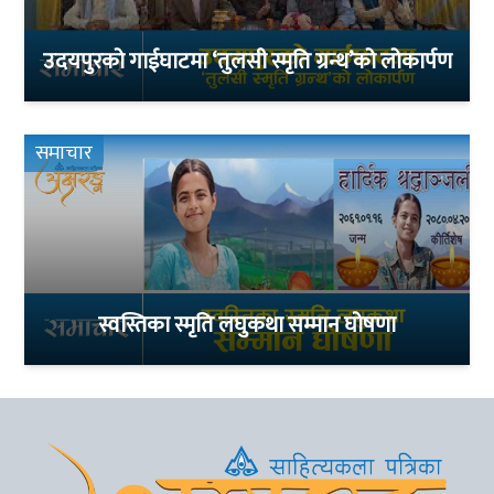
उदयपुरको गाईघाटमा ‘तुलसी स्मृति ग्रन्थ’को लोकार्पण
समाचार
स्वस्तिका स्मृति लघुकथा सम्मान घोषणा