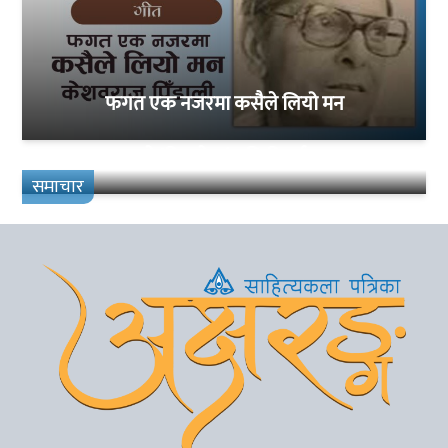
फगत एक नजरमा कसैले लियो मन
गुरुङको ‘निरजोया’माथि विमर्श सम्पन्न
समाचार