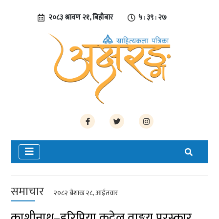
२०८३ श्रावण २१, बिहीबार
५ : ३९ : २८
समाचार
२०८२ बैशाख २८, आईतवार
काशीनाथ–हरिप्रिया कट्टेल वाङ्मय पुरस्कार