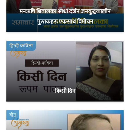
मनऋषि धितालका आधा दर्जन जनयुद्धकालीन
पुस्तकहरू एकसाथ विमोचन
हिन्दी कविता
किसी दिन
गीत