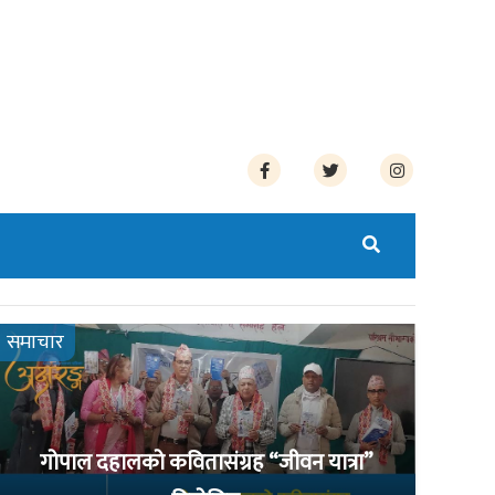
समाचार
गोपाल दहालको कवितासंग्रह “जीवन यात्रा”