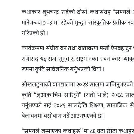
कथाकार शुभचन्द्र राईको दोस्रो कथासंग्रह “समय
मानेभन्ज्याङ–३ मा रहेको मुन्दुम सांस्कृतिक प्रतीक 
गरिएको हो ।
कार्यक्रममा संघीय वन तथा वातावरण मन्त्री ऐनबहादु
सभासद् यज्ञराज सुनुवार, राष्ट्रगानका रचनाकार व्याक
रूपमा कृति सार्वजनिक गर्नुभएको थियो ।
ओखलढुंगाको वामद्यालमा २०२४ सालमा जन्मिनुभएको राई
कृति “ल्आकाचिम सारिङ्मो” (रातो भाले) २०६८ साल
गर्नुभएको राई २०४९ सालदेखि शिक्षण, सामाजिक से
बेलायतमा बसोबास गर्दै आउनुभएको छ ।
“समयले जन्माएका कथाहरू” मा ८६ वटा छोटा कथाहरू सम