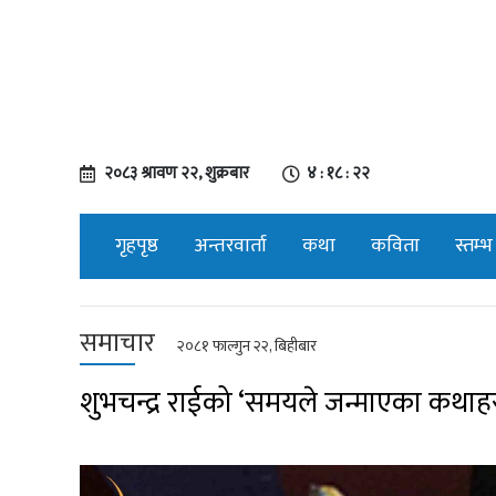
२०८३ श्रावण २२, शुक्रबार
४ : १८ : २३
गृहपृष्ठ
अन्तरवार्ता
कथा
कविता
स्तम्भ
समाचार
२०८१ फाल्गुन २२, बिहीबार
शुभचन्द्र राईको ‘समयले जन्माएका कथाहर