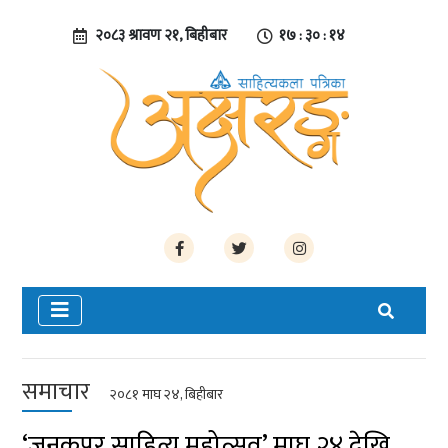
२०८३ श्रावण २१, बिहीबार
१७ : ३० : १४
समाचार
२०८१ माघ २४, बिहीबार
‘जनकपुर साहित्य महोत्सव’ माघ २४ देखि