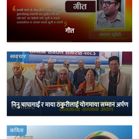
गीत
समाचार
निनु चापागाईं र माया ठकुरीलाई योगमाया सम्मान अर्पण
कविता