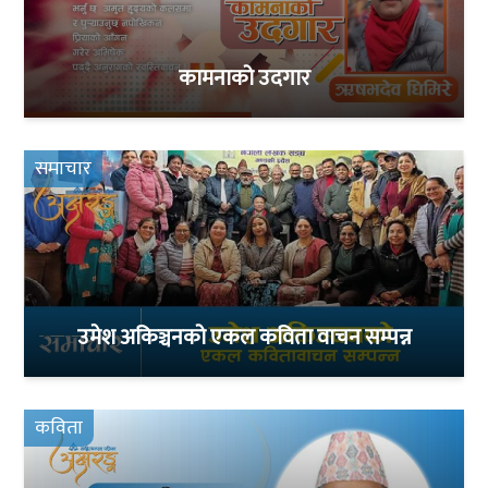
कामनाको उदगार
समाचार
उमेश अकिञ्चनको एकल कविता वाचन सम्पन्न
कविता