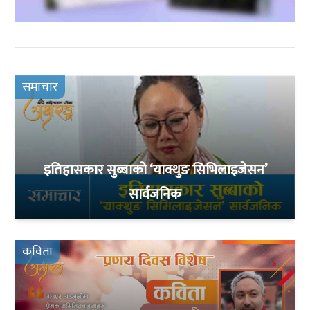
समाचार
इतिहासकार सुब्बाको ‘याक्थुङ सिभिलाइजेसन’
सार्वजनिक
कविता