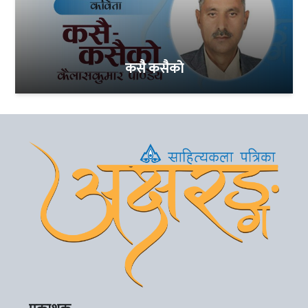
कसै कसैको