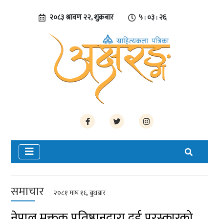
२०८३ श्रावण २२, शुक्रबार
५ : ०३ : २७
समाचार
२०८१ माघ १६, बुधबार
नेपाल मुक्तक प्रतिष्ठानद्वारा दुई पुरस्कारको