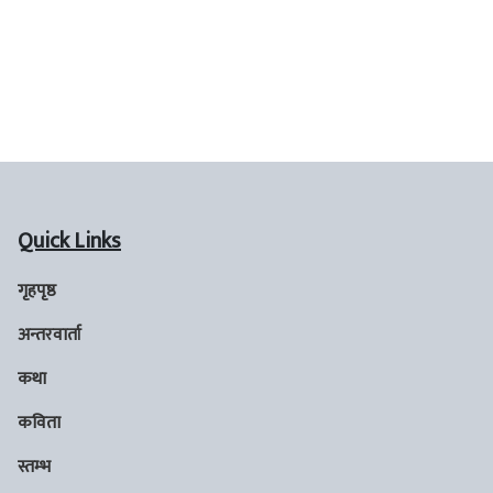
Quick Links
गृहपृष्ठ
अन्तरवार्ता
कथा
कविता
स्तम्भ