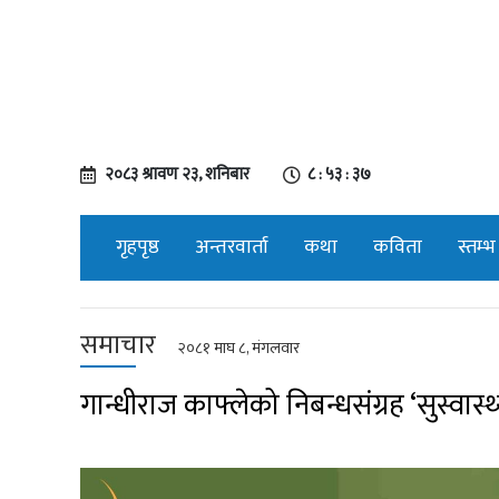
२०८३ श्रावण २३, शनिबार
८ : ५३ : ३७
गृहपृष्ठ
अन्तरवार्ता
कथा
कविता
स्तम्भ
समाचार
२०८१ माघ ८, मंगलवार
गान्धीराज काफ्लेको निबन्धसंग्रह ‘सुस्वास्थ