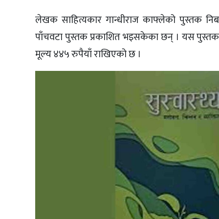
लेखक साहित्यकार गान्धीराज काफ्लेको पुस्तक निबन
पाँचवटा पुस्तक प्रकाशित भइसकेका छन् । यस पुस्
मूल्य ४४५ रुपैयाँ राखिएको छ ।