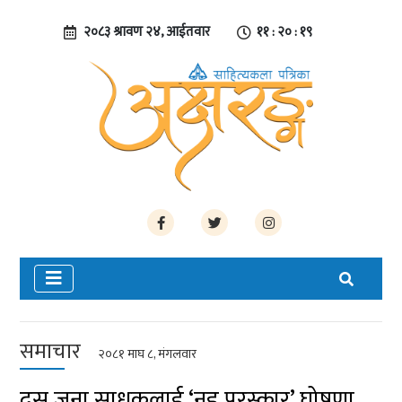
२०८३ श्रावण २४, आईतवार
११ : २० : १९
समाचार
२०८१ माघ ८, मंगलवार
दस जना साधकलाई ‘नइ पुरस्कार’ घोषणा