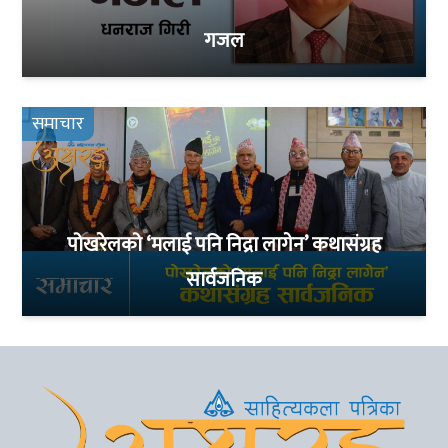
गजल
समाचार
पोखरेलको ‘मलाई पनि निद्रा लागेन’ कथासंग्रह
सार्वजनिक