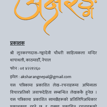
प्रकाशक
श्री लूनकरणदास–गङ्गादेवी चौधरी साहित्यकला मन्दिर
थापाथली, काठमाडौँ, नेपाल
फोन : ०१ ४२२१२६०
इमेल :
aksharangnepal@gmail.com
यस पत्रिकामा प्रकाशित लेख–रचनाहरूमा अभिव्यक्त
विचारप्रतिको जवाफदेहिता सम्बन्धित लेखककै हुनेछ ।
यस पत्रिकामा प्रकाशित सामग्रीहरूको प्रतिलिपिअधिकार
प्रकाशकमा रहने छ र यसमा प्रकाशित रचनाहरूको