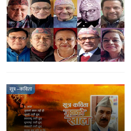
सूत्र –कविता