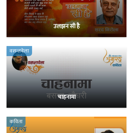
उलझन सी है
वसन्तवेला
चाहनामा
कविता