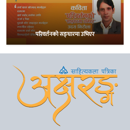
परिवर्तनको सङ्घारमा उभिएर