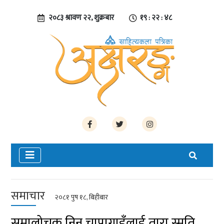
२०८३ श्रावण २२, शुक्रबार
१९ : २२ : ४९
समाचार
२०८१ पुष १८, बिहीबार
समालोचक निनु चापागाइँलाई तारा स्मृति