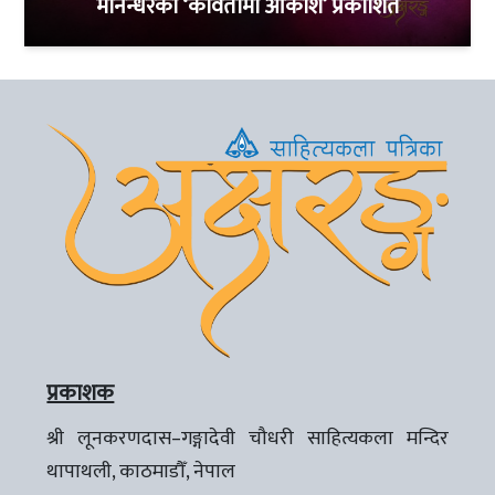
मानन्धरको ‘कवितामा आकाश’ प्रकाशित
प्रकाशक
श्री लूनकरणदास–गङ्गादेवी चौधरी साहित्यकला मन्दिर
थापाथली, काठमाडौँ, नेपाल