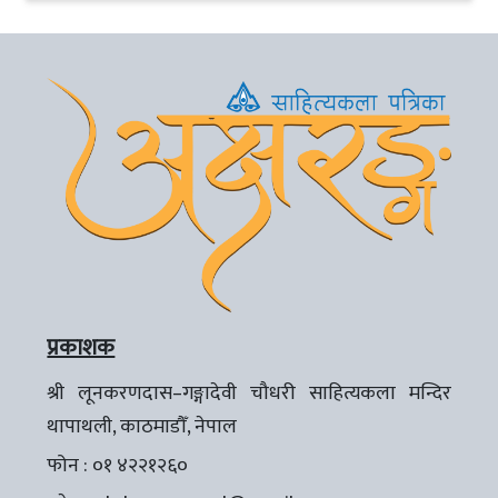
प्रकाशक
श्री लूनकरणदास–गङ्गादेवी चौधरी साहित्यकला मन्दिर
थापाथली, काठमाडौँ, नेपाल
फोन : ०१ ४२२१२६०