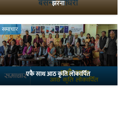
झरना
समाचार
एकै साथ आठ कृति लोकार्पित