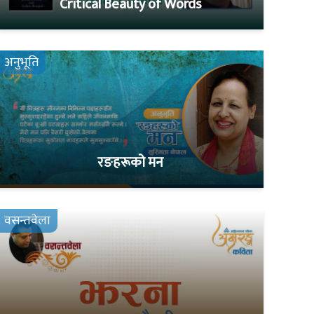
Critical Beauty of Words
अनुभूति
रङहरूको मन
वसन्तवेला