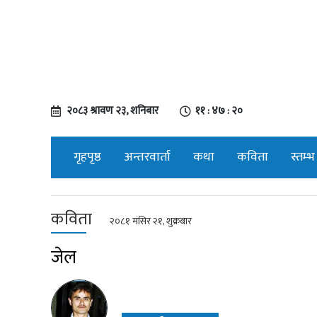
२०८३ श्रावण २३, शनिबार
११ : ४७ : २०
गृहपृष्ठ
अन्तरवार्ता
कथा
कविता
स्तम्भ
कविता
२०८१ मंसिर २१, शुक्रबार
जेल