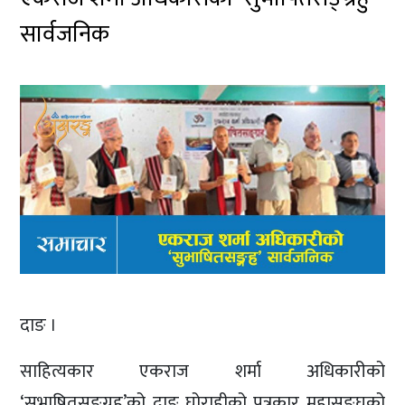
सार्वजनिक
दाङ ।
साहित्यकार एकराज शर्मा अधिकारीको
‘सुभाषितसङ्ग्रह’को दाङ घोराहीको पत्रकार महासङ्घको