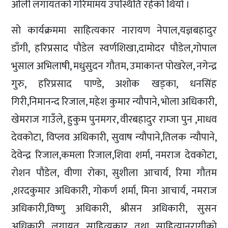
ओली लगायतको गरिमामय उपस्थिति रहेको थियो ।
सो कार्यक्रममा साहित्यकार नारायण नेपाल,यज्ञबहादुर
डाँगी, हरिप्रसाद पौडेल स्वर्णशिखा,दामोदर पौडेल,गोपाल
भुसाल अभिलाषी, मधुसुदन गौतम, उमाकान्त पोखरेल, नगेन्द्र
गुरु, हरिप्रसाद पाण्डे, अशोक खड्का, धनसिंह
गिरी,निमानन्द रिजाल, महेश कुमार न्यौपाने, भोला अधिकारी,
खेमराज गाउँले, हुकुम पुनमगर, वीरबहादुर राम्जा पुन ,माधव
देवकोटा, विप्लव अधिकारी, सुवाष न्यौपाने,तिलक न्यौपाने,
देवेन्द्र रिजाल,कमला रिजाल,शिवा शर्मा, नमराज देवकोटा,
रोशन पौडेल, वीणा रोका, सुशीला आचार्य, रिमा गौतम
,शरदकुमार अधिकारी, गोकर्ण शर्मा, मिना आचार्य, नमराज
अधिकारी,विष्णु अधिकारी, श्रीसन अधिकारी, सुसन
अधिकारी लगायत साहित्यकार तथा साहित्यानुरागीको