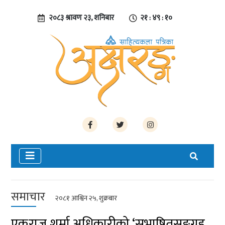
२०८३ श्रावण २३, शनिबार
२१ : ४९ : ११
समाचार
२०८१ आश्विन २५, शुक्रबार
एकराज शर्मा अधिकारीको ‘सुभाषितसङ्ग्रहु