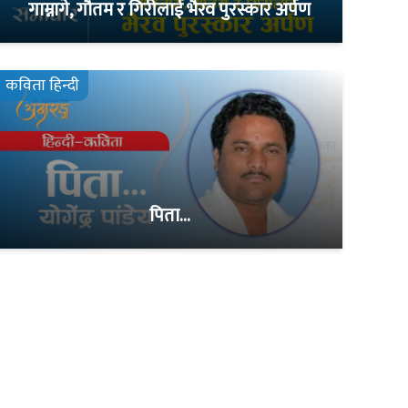
गाम्नागे, गौतम र गिरीलाई भैरव पुरस्कार अर्पण
कविता हिन्दी
पिता…