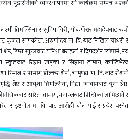
वराज पुडासैनीको व्यवस्थापनमा सो कार्यक्रम सम्पन्न भएको
लक्ष्मी तिमल्सिना र सुदिप गिरी, गोकर्णेश्वर महादेवबाट रुवी
ट कृजल सापकोटा, अरुणोदय मा. वि. बाट निखिल चौधरी र
रेष्ठ, रिम्स स्कुलबाट यनिशा बराइली र दिपदर्शन न्योपाने, नव
पीया स्कुलबाट रिहान खड्का र सिहाना तामांग, कान्तिभैरव
 रिमाल र पासांग डोल्कर शेर्पा, चामुण्डा मा. वि. बाट रोशनी
्धि श्रेष्ठ र आयुशा तिमल्सिना, विद्या व्यायामबाट युना श्रेष्ठ,
ेनिसिकबाट सरिता तामांग, मनास्लुबाट प्रिन्सिका लामिछाने र
ेल र इष्टपोल मा. वि. बाट आरोही चौलागाई र प्रवेश बस्नेत