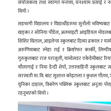
संयोजकत्व तथा स्वागत मन्तव्य, घनश्याम प्रसाई र न
थियो ।
सहभागी विद्यालय र विद्यार्थीहरुमा सुनौलो भविष्यबाट 
खड्का र सोनिया पौडेल, अलमाइटी आइडियल मोडलबा
शिशिर धिताल, आइलेन्स स्कुलबाट दिव्या ढकाल र यस्मी श्
अरुणिमाबाट स्नेहा राई र क्रिष्टोफर कार्की, लिम्
गुरुकुलबाट राज पराजुली, याम्वेसडर एकेडेमीबाट रियाशा
चौलागाई र निमा डेन्डी शेर्पा, उत्तरवाहिनी स्कुलबाट समृद
सरस्वती मा. वि. बाट सुशान्त कोइराला र कुशल गौतम, ज
युनिका दाहाल, त्रिकोण पब्लिक स्कुलबाट अनुजा पोखर
रहनुभएको थियो ।