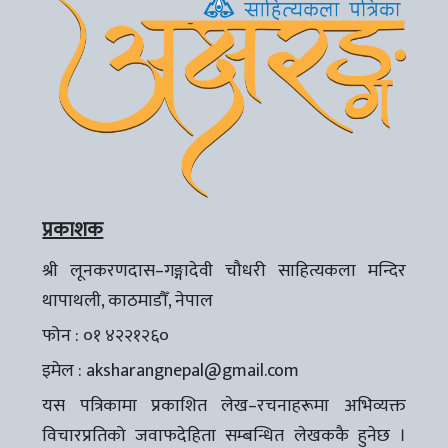
प्रकाशक
श्री लूनकरणदास–गङ्गादेवी चौधरी साहित्यकला मन्दिर
थापाथली, काठमाडौँ, नेपाल
फोन : ०१ ४२२१२६०
इमेल :
aksharangnepal@gmail.com
यस पत्रिकामा प्रकाशित लेख–रचनाहरूमा अभिव्यक्त
विचारप्रतिको जवाफदेहिता सम्बन्धित लेखककै हुनेछ ।