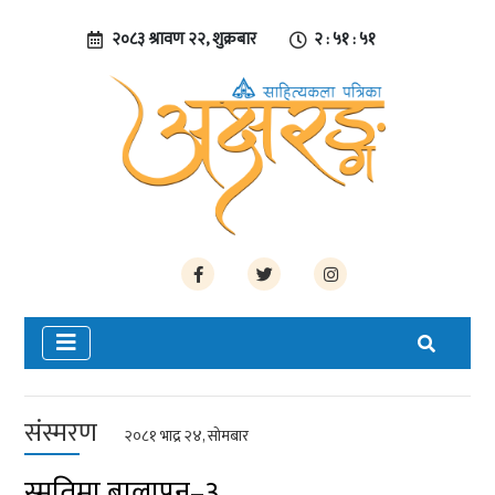
२०८३ श्रावण २२, शुक्रबार
२ : ५१ : ५१
संस्मरण
२०८१ भाद्र २४, सोमबार
स्मृतिमा बालापन–३