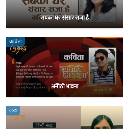
सबका घर संसार सजा है
कविता
अनेोठो भावना
लेख