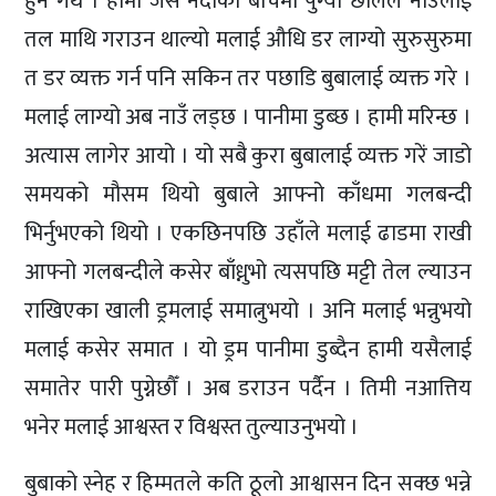
हुने गर्थे । हामी जसै नदीको बीचमा पुग्यौ छालले नाउँलाई
तल माथि गराउन थाल्यो मलाई औधि डर लाग्यो सुरुसुरुमा
त डर व्यक्त गर्न पनि सकिन तर पछाडि बुबालाई व्यक्त गरे ।
मलाई लाग्यो अब नाउँ लड्छ । पानीमा डुब्छ । हामी मरिन्छ ।
अत्यास लागेर आयो । यो सबै कुरा बुबालाई व्यक्त गरें जाडो
समयको मौसम थियो बुबाले आफ्नो काँधमा गलबन्दी
भिर्नुभएको थियो । एकछिनपछि उहाँले मलाई ढाडमा राखी
आफ्नो गलबन्दीले कसेर बाँध्नुभो त्यसपछि मट्टी तेल ल्याउन
राखिएका खाली ड्रमलाई समात्नुभयो । अनि मलाई भन्नुभयो
मलाई कसेर समात । यो ड्रम पानीमा डुब्दैन हामी यसैलाई
समातेर पारी पुग्नेछौँ । अब डराउन पर्दैन । तिमी नआत्तिय
भनेर मलाई आश्वस्त र विश्वस्त तुल्याउनुभयो ।
बुबाको स्नेह र हिम्मतले कति ठूलो आश्वासन दिन सक्छ भन्ने