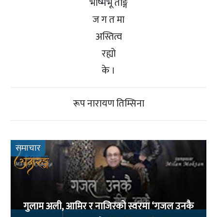
भष्मिभू ताङ्ग
ज ग त मा
अस्तित्व
रह्यो
के ।
रूप नारायण तिम्सिना
समाचार
गुलाम अली, आमिर र नाजिरको स्वरमा ‘गजल उनकै