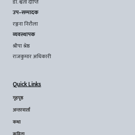
डा. श्वेता दीप्ति
उप–सम्पादक
रञ्जना निरौला
व्यवस्थापक
श्रीपा श्रेष्ठ
राजकुमार अधिकारी
Quick Links
गृहपृष्ठ
अन्तरवार्ता
कथा
कविता