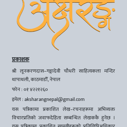
प्रकाशक
श्री लूनकरणदास–गङ्गादेवी चौधरी साहित्यकला मन्दिर
थापाथली, काठमाडौँ, नेपाल
फोन : ०१ ४२२१२६०
इमेल :
aksharangnepal@gmail.com
यस पत्रिकामा प्रकाशित लेख–रचनाहरूमा अभिव्यक्त
विचारप्रतिको जवाफदेहिता सम्बन्धित लेखककै हुनेछ ।
यस पत्रिकामा प्रकाशित सामग्रीहरूको प्रतिलिपिअधिकार