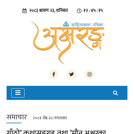
२०८३ श्रावण २३, शनिबार
१२ : ४५ : १५
समाचार
२०८१ जेष्ठ २२, मंगलवार
गाँठो’ कथासङ्ग्रह तथा ’मौन अक्षरका