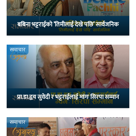
बबिना भट्टराईको ’तिमीलाई देखे पछि’ सार्वजनिक
समाचार
प्रा.डा.द्वय सुवेदी र भट्टराईलाई ग्वंगः सिरपा सम्मान
समाचार