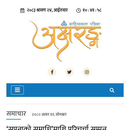
२०८३ श्रावण २४, आईतवार
१० : ४१ : ५८
समाचार
२०८० असार ११, सोमबार
‘सपनाको समाधि’माथि परिचर्चा सम्पन्न