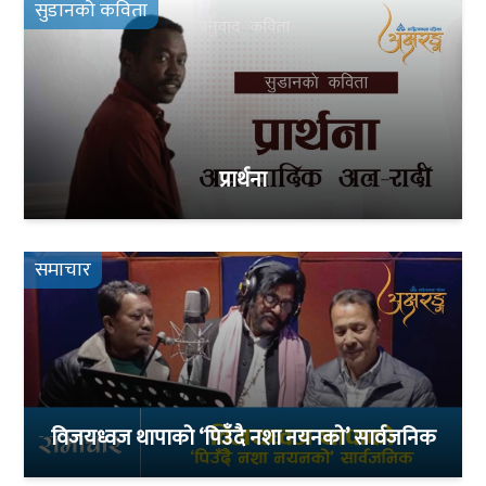
सुडानको कविता
प्रार्थना
समाचार
विजयध्वज थापाको ‘पिउँदै नशा नयनको’ सार्वजनिक