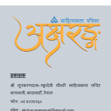
प्रकाशक
श्री लूनकरणदास–गङ्गादेवी चौधरी साहित्यकला मन्दिर
थापाथली, काठमाडौँ, नेपाल
फोन : ०१ ४२२१२६०
इमेल :
aksharangnepal@gmail.com