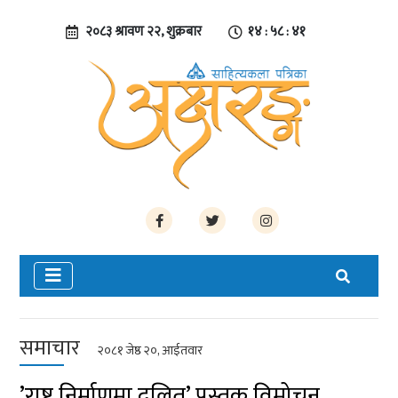
२०८३ श्रावण २२, शुक्रबार
१४ : ५८ : ४२
समाचार
२०८१ जेष्ठ २०, आईतवार
’राष्ट्र निर्माणमा दलित’ पुस्तक विमोचन