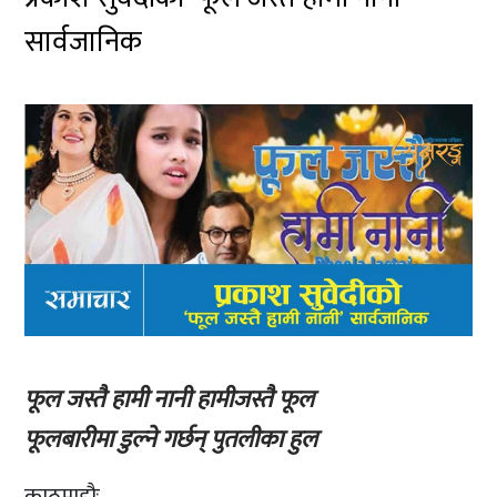
सार्वजानिक
फूल जस्तै हामी नानी हामीजस्तै फूल
फूलबारीमा डुल्ने गर्छन् पुतलीका हुल
काठमाडौः