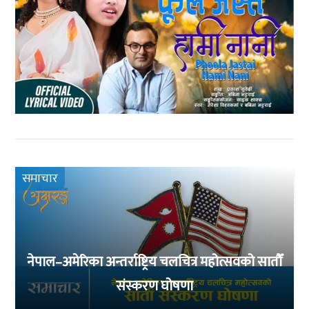
समाचार
नेपाल–अमेरिका अन्तर्राष्ट्रिय चलचित्र महोत्सवको सातौँ
संस्करण घोषणा