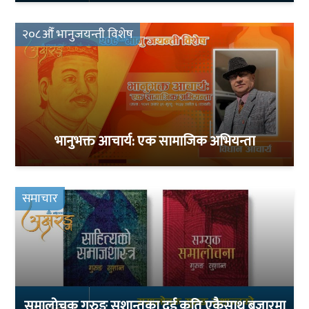
२०८औँ भानुजयन्ती विशेष
भानुभक्त आचार्य: एक सामाजिक अभियन्ता
समाचार
समालोचक गुरुङ सुशान्तका दुई कृति एकैसाथ बजारमा