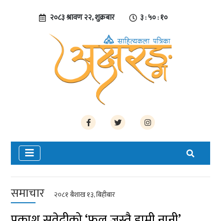
२०८३ श्रावण २२, शुक्रबार
३ : ५० : ११
समाचार
२०८१ बैशाख १३, बिहीबार
प्रकाश सुवेदीको ‘फूल जस्तै हामी नानी’