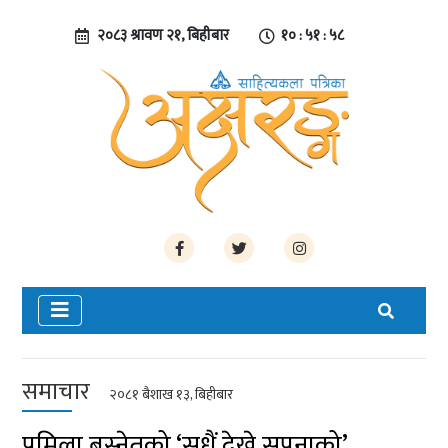
२०८३ श्रावण २१, बिहीबार
१० : ५१ : ५८
समाचार
२०८१ बैशाख १३, बिहीबार
प्रमिला बस्नेतको ‘सधैं देख्ने सपनाको’