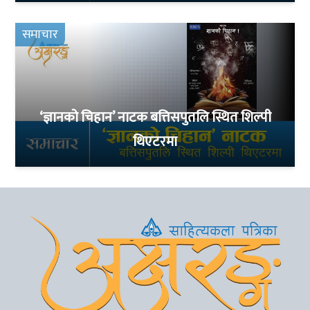
समाचार
‘ज्ञानको चिहान’ नाटक बत्तिसपुतलि स्थित शिल्पी
थिएटरमा