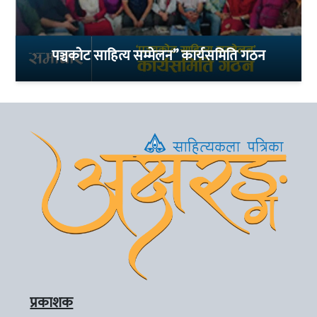
पञ्चकोट साहित्य सम्मेलन” कार्यसमिति गठन
प्रकाशक