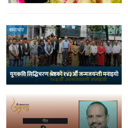
समाचार
युगकवि सिद्धिचरण श्रेष्ठको १४३औँ जन्मजयन्ती मनाइयो