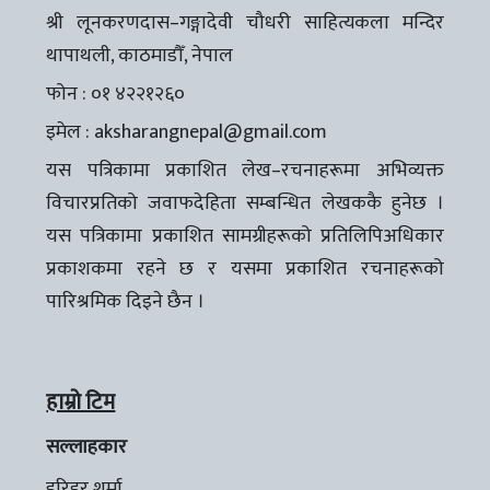
श्री लूनकरणदास–गङ्गादेवी चौधरी साहित्यकला मन्दिर
थापाथली, काठमाडौँ, नेपाल
फोन : ०१ ४२२१२६०
इमेल :
aksharangnepal@gmail.com
यस पत्रिकामा प्रकाशित लेख–रचनाहरूमा अभिव्यक्त
विचारप्रतिको जवाफदेहिता सम्बन्धित लेखककै हुनेछ ।
यस पत्रिकामा प्रकाशित सामग्रीहरूको प्रतिलिपिअधिकार
प्रकाशकमा रहने छ र यसमा प्रकाशित रचनाहरूको
पारिश्रमिक दिइने छैन ।
हाम्रो टिम
सल्लाहकार
हरिहर शर्मा