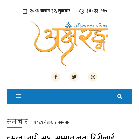
२०८३ श्रावण २२, शुक्रबार
१४ : ३३ : ४८
समाचार
२०८१ बैशाख ३, सोमबार
दमन्ता नारी स्रष्टा सम्मान लता गिरीलाई