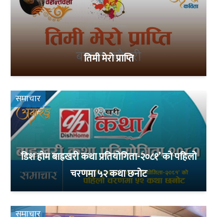
तिमी मेरो प्राप्ति
समाचार
डिश होम बाह्रखरी कथा प्रतियोगिता-२०८१’ को पहिलो
चरणमा ५२ कथा छनोट
समाचार