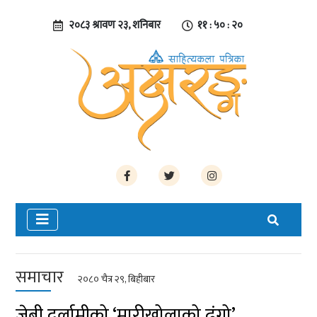
२०८३ श्रावण २३, शनिबार
११ : ५० : २०
समाचार
२०८० चैत्र २९, बिहीबार
जेबी दर्लामीको ‘मारीखोलाको ढुंगो’