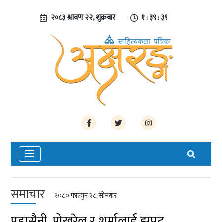
२०८३ श्रावण २२, शुक्रबार
१ : ३९ : ४०
समाचार
२०८० फाल्गुन २८, सोमबार
पुडासैनी, पोखरेल र शर्मालाई झपट