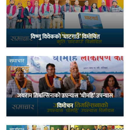
विष्णु विवेकको ‘घाटगाउँ’ विमोचित
समाचार
जयराम तिमल्सिनाको उपन्यास ‘धीमहि’ उपन्यास
विमोचन