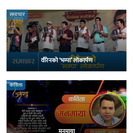
समाचार
वीरेनको ‘भम्पा’ लोकार्पण
कविता
मनमाया