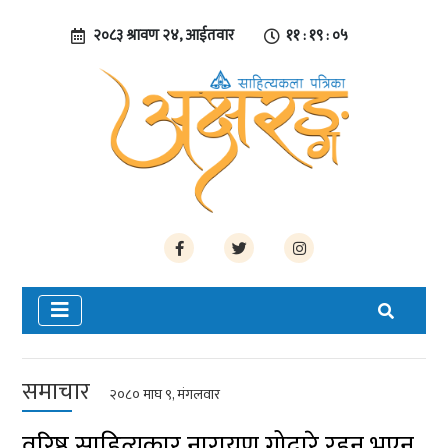
२०८३ श्रावण २४, आईतवार
११ : १९ : ०६
समाचार
२०८० माघ ९, मंगलवार
वरिष्ठ साहित्यकार नारायण गोदारे रहनु भएन