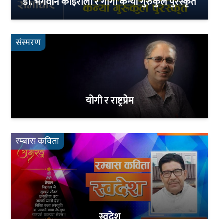
डा. भगवान कोइराला र गार्गी कन्या गुरुकुल पुरस्कृत
संस्मरण
योगी र राष्ट्रप्रेम
रम्बास कविता
स्वदेश