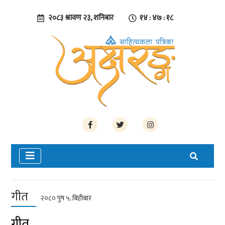
२०८३ श्रावण २३, शनिबार
१४ : ४७ : १८
गीत
२०८० पुष ५, बिहीबार
गीत