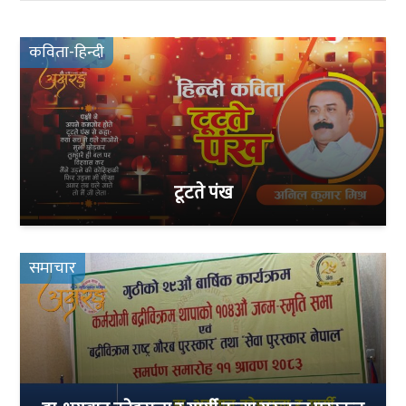
कविता-हिन्दी
टूटते पंख
समाचार